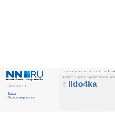
Персональный сайт пользователя
lido
портрет № 413637 зарегистрирован боле
lido4ka
Привет, Гость !
-
Войти
-
Зарегистрироваться