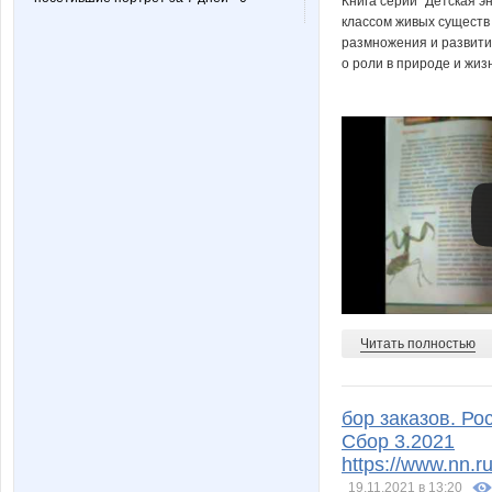
Книга серии "Детская 
Пируэтта
Пря
классом живых существ 
размножения и развити
о роли в природе и жиз
Читать полностью
бор заказов. Ро
Сбор 3.2021
https://www.nn.
19.11.2021 в 13:20