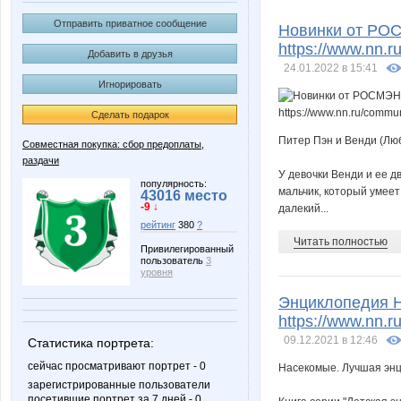
Irisko
Na
Отправить приватное сообщение
Новинки от РО
https://www.nn.
Добавить в друзья
24.01.2022 в 15:41
Игнорировать
TAFIKA
Zamole
Сделать подарок
Питер Пэн и Венди (Лю
Совместная покупка: сбор предоплаты,
раздачи
irenika
julia080
У девочки Венди и ее д
популярность:
мальчик, который умеет
43016 место
-9 ↓
далекий...
рейтинг
380
?
Читать полностью
rainwolf
июльчи
Привилегированный
пользователь
3
уровня
Энциклопедия 
https://www.nn.
Дашутка7
Деловая б
09.12.2021 в 12:46
Статистика портрета:
сейчас просматривают портрет - 0
Насекомые. Лучшая эн
зарегистрированные пользователи
посетившие портрет за 7 дней - 0