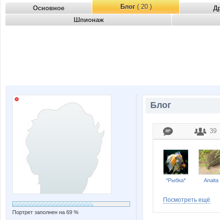
Блог
( 20 )
Основное
Д
Шпионаж
Блог
39
*Рыбка*
Anaita
Посмотреть ещё
Портрет заполнен на 69 %