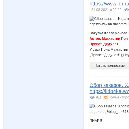
https://www.nn.
21.08.2021 в 20:22
Закупка Клевер снова 
Автор: Маккартни Пол
Привет, Дедулет!
У сэра Пола Маккартни 
„Привет, Дедулет!“ („He
Читать полностью
Сбор заказов. Х
https://lido4ka
911
комментиро
ПИАР!!!