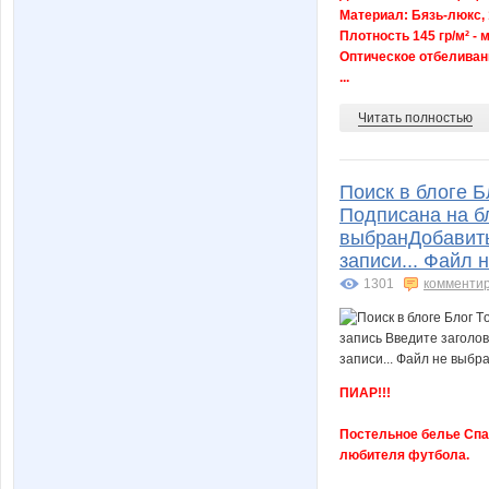
Материал: Бязь-люкс,
Плотность 145 гр/м² - 
Оптическое отбеливани
...
Читать полностью
Поиск в блоге 
Подписанa на бл
выбранДобавить 
записи... Файл 
1301
комменти
ПИАР!!!
Постельное белье Спар
любителя футбола.